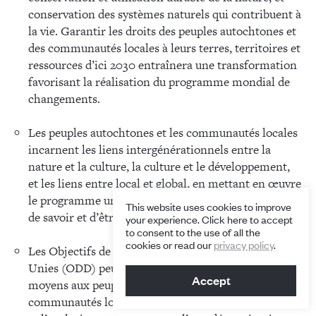
conservation des systèmes naturels qui contribuent à
la vie. Garantir les droits des peuples autochtones et
des communautés locales à leurs terres, territoires et
ressources d’ici 2030 entraînera une transformation
favorisant la réalisation du programme mondial de
changements.
Les peuples autochtones et les communautés locales
incarnent les liens intergénérationnels entre la
nature et la culture, la culture et le développement,
et les liens entre local et global, en mettant en œuvre
le programme universel à travers différents moyens
This website uses cookies to improve
de savoir et d’être.
your experience. Click here to accept
to consent to the use of all the
cookies or read our
privacy policy
.
Les Objectifs de développement durable des Nations
Unies (ODD) peuvent servir d’outil pour donner les
Accept
moyens aux peuples autochtones et aux
communautés locales de surmonter la vulnérabilité