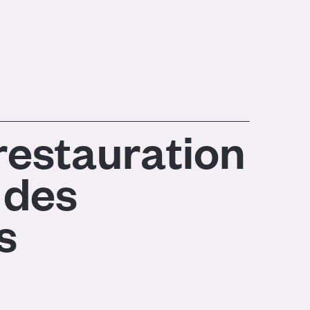
 restauration
 des
s