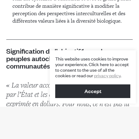
contribue de manière significative à modifier la
perception des perspectives interculturelles et des
différentes valeurs liées à la diversité biologique.
Signification de l’objectif 1 pour les
peuples autochtones et les
This website uses cookies to improve
your experience. Click here to accept
communautés locales
to consent to the use of all the
cookies or read our
privacy policy
.
« La valeur accordée aux ressources naturelles
Accept
par l’État et les entreprises est une valeur
exprimée en dollars. Pour nous, ce n’est pas la
même chose. La Mère nature est plus qu’une
valeur en dollars. Elle fait partie de qui nous
sommes. »