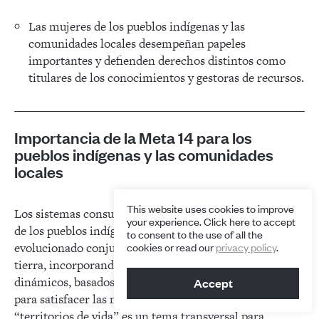
Las mujeres de los pueblos indígenas y las
comunidades locales desempeñan papeles
importantes y defienden derechos distintos como
titulares de los conocimientos y gestoras de recursos.
Importancia de la Meta 14 para los
pueblos indígenas y las comunidades
locales
This website uses cookies to improve
Los sistemas consuetudinarios de tenencia de la tierra
your experience. Click here to accept
de los pueblos indígenas y las comunidades locales han
to consent to the use of all the
evolucionado conjuntamente en todas los biomas de la
cookies or read our
privacy policy
.
tierra, incorporando sistemas de manejo de recursos
dinámicos, basados en los ecosistemas y en la cultura,
Accept
para satisfacer las necesidades humanas. Asegurar estos
“territorios de vida” es un tema transversal para