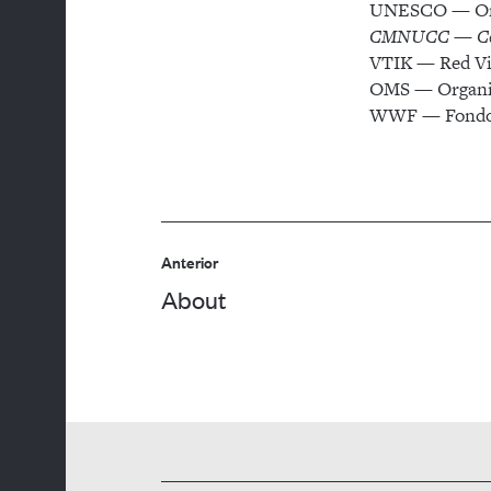
UNESCO — Organ
CMNUCC — Conve
VTIK — Red Vie
OMS — Organiz
WWF — Fondo M
Navegación
Anterior
entre
Publicación
About
publicaciones
anterior: