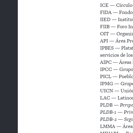
ICE — Círculo 
FIDA — Fondo I
IIED — Institu
FIIB — Foro In
OIT — Organiza
API — Área Pro
IPBES — Plataf
servicios de lo
AIPC — Áreas i
IPCC — Grupo 
PICL — Pueblos
IPMG — Grupo P
UICN — Unión I
LAC — Latinoa
PLDB —
Perspe
PLDB-1 — Primer
PLDB-2 — Segund
LMMA — Área 