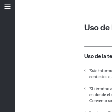
Uso de 
Uso de la t
Este inform
contextos qu
El término
c
en donde el
Convenio sob