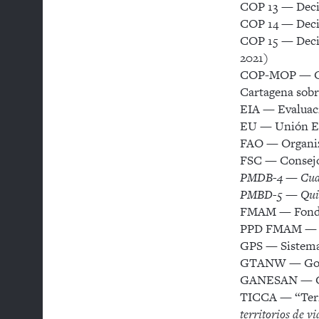
COP 13 — Decim
COP 14 — Decim
COP 15 — Decim
2021)
COP-MOP — Conf
Cartagena sobr
EIA — Evaluac
EU — Unión E
FAO — Organiza
FSC — Consejo
PMDB-4 — Cuarta
PMBD-5 — Quinta
FMAM — Fondo 
PPD FMAM — Pr
GPS — Sistema
GTANW — Gobie
GANESAN — Grup
TICCA — “Terri
territorios de v