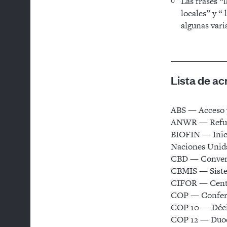
Las frases “
locales” y “
algunas vari
Lista de a
ABS — Acceso y
ANWR — Refugio
BIOFIN — Inici
Naciones Unid
CBD — Convenio
CBMIS — Siste
CIFOR — Centro
COP — Conferen
COP 10 — Décim
COP 12 — Duodé