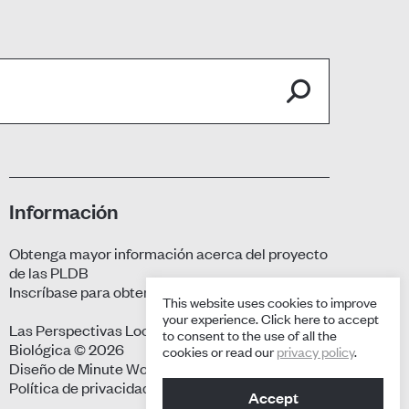
Información
Obtenga mayor información acerca del proyecto
de las PLDB
Inscríbase para obtener actualizaciones
This website uses cookies to improve
your experience. Click here to accept
Las Perspectivas Locales sobre la Diversidad
to consent to the use of all the
Biológica © 2026
cookies or read our
privacy policy
.
Diseño de
Minute Works
Política de privacidad
Accept