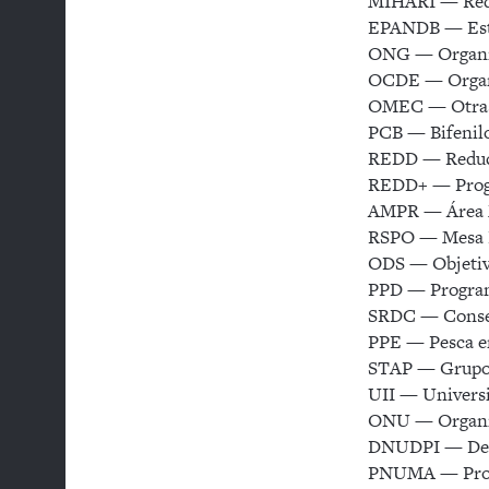
MIHARI — Red 
EPANDB — Estra
ONG — Organi
OCDE — Organi
OMEC — Otras m
PCB — Bifenilo
REDD — Reducci
REDD+ — Progr
AMPR — Área M
RSPO — Mesa Re
ODS — Objetivo
PPD — Program
SRDC — Consejo
PPE — Pesca e
STAP — Grupo 
UII — Universi
ONU — Organiz
DNUDPI — Decla
PNUMA — Progr