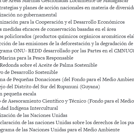
de Áreas Marinas Gestionadas Localmente de Madagascar
tegias y planes de acción nacionales en materia de diversid
zación no gubernamental
zación para la Cooperación y el Desarrollo Económicos
edidas eficaces de conservación basadas en el área
s policlorados (productos químicos orgánicos aromáticos el
ón de las emisiones de la deforestación y la degradación de
ama ONU- REDD desarrollado por las Partes en el
CMNUC
arina para la Pesca Responsable
donda sobre el Aceite de Palma Sostenible
 de Desarrollo Sostenible
a de Pequeñas Donaciones (del Fondo para el Medio Ambien
 del Distrito del Sur del Rupununi (Guyana)
n pequeña escala
de Asesoramiento Científico y Técnico (Fondo para el Medi
dad Indígena Intercultural
ación de las Naciones Unidas
ración de las naciones Unidas sobre los derechos de los pu
ama de las Naciones Unidas para el Medio Ambiente