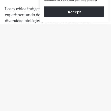
Los pueblos indígenas y las comunidades locales están
Accept
experimentando de manera aguda la pérdida de la
diversidad biológica y cultural. Estas pérdidas se
derivan de sistemas globales insostenibles de valores,
conocimientos, gobernanza, producción, consumo,
tecnología, economía, incentivos y comercio, todos
sustentados por un poder desigual de toma de
decisiones sobre el futuro de la naturaleza y los pueblos.
La reciente Evaluación Mundial de la IPBES afirma que
“los pueblos indígenas y las comunidades locales se ven
afectados directa y desproporcionadamente por la
pérdida de diversidad biológica y el cambio climático”.
1
En el árbol de problemas, sus raíces surgen de la
separación existente entre los seres humanos y la
naturaleza, y de los intereses individuales y lucrativos.
Lo mismo podría decirse de la separación existente