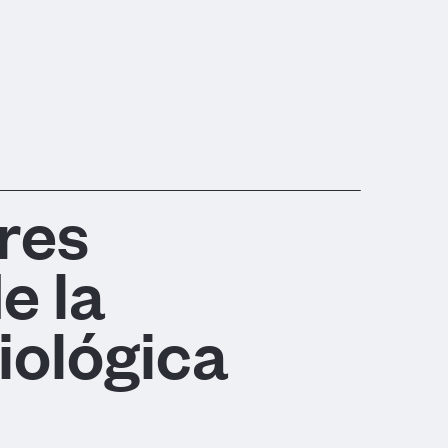
res
e la
iológica