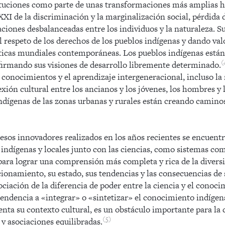
tituciones como parte de unas transformaciones más amplias h
o XXI de la discriminación y la marginalización social, pérdida 
laciones desbalanceadas entre los individuos y la naturaleza. 
l respeto de los derechos de los pueblos indígenas y dando valo
íticas mundiales contemporáneas. Los pueblos indígenas está
firmando sus visiones de desarrollo libremente determinado.
conocimientos y el aprendizaje intergeneracional, incluso la 
lexión cultural entre los ancianos y los jóvenes, los hombres y 
dígenas de las zonas urbanas y rurales están creando camino
esos innovadores realizados en los años recientes se encuentra
indígenas y locales junto con las ciencias, como sistemas c
ara lograr una comprensión más completa y rica de la diversi
cionamiento, su estado, sus tendencias y las consecuencias de 
ociación de la diferencia de poder entre la ciencia y el conoci
 tendencia a «integrar» o «sintetizar» el conocimiento indígena
enta su contexto cultural, es un obstáculo importante para la
5
y asociaciones equilibradas.