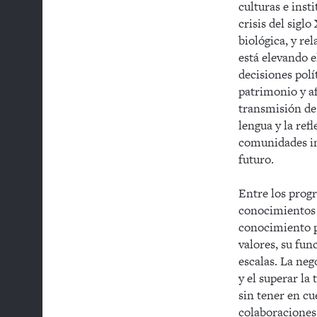
culturas e ins
crisis del sigl
biológica, y re
está elevando e
decisiones pol
patrimonio y a
transmisión de 
lengua y la ref
comunidades in
futuro.
Entre los progr
conocimientos 
conocimiento p
valores, su fun
escalas. La neg
y el superar la
sin tener en cu
colaboraciones 