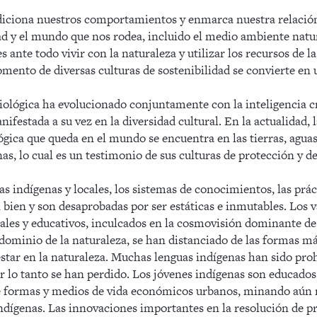
diciona nuestros comportamientos y enmarca nuestra relació
d y el mundo que nos rodea, incluido el medio ambiente natural
es ante todo vivir con la naturaleza y utilizar los recursos de 
fomento de diversas culturas de sostenibilidad se convierte en 
iológica ha evolucionado conjuntamente con la inteligencia cr
festada a su vez en la diversidad cultural. En la actualidad, 
ógica que queda en el mundo se encuentra en las tierras, aguas 
as, lo cual es un testimonio de sus culturas de protección y de
ras indígenas y locales, los sistemas de conocimientos, las prá
ien y son desaprobadas por ser estáticas e inmutables. Los va
ales y educativos, inculcados en la cosmovisión dominante de l
 dominio de la naturaleza, se han distanciado de las formas más
estar en la naturaleza. Muchas lenguas indígenas han sido proh
r lo tanto se han perdido. Los jóvenes indígenas son educados
e formas y medios de vida económicos urbanos, minando aún má
dígenas. Las innovaciones importantes en la resolución de p