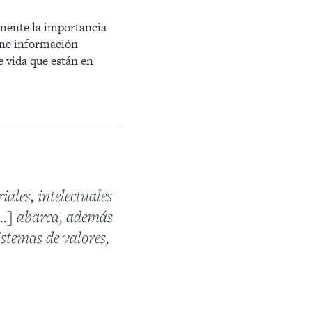
amente la importancia
iene información
e vida que están en
iales, intelectuales
 […] abarca, además
istemas de valores,