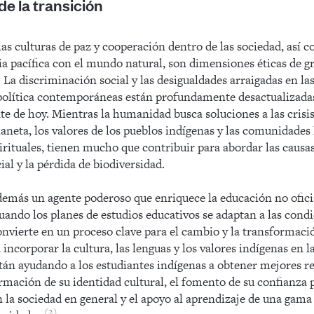
de la transición
as culturas de paz y cooperación dentro de las sociedad, así
ia pacífica con el mundo natural, son dimensiones éticas de g
. La discriminación social y las desigualdades arraigadas en la
política contemporáneas están profundamente desactualizada
e de hoy. Mientras la humanidad busca soluciones a las crisi
laneta, los valores de los pueblos indígenas y las comunidades 
irituales, tienen mucho que contribuir para abordar las causa
ial y la pérdida de biodiversidad.
demás un agente poderoso que enriquece la educación no oficia
ndo los planes de estudios educativos se adaptan a las condic
nvierte en un proceso clave para el cambio y la transformación
 incorporar la cultura, las lenguas y los valores indígenas en 
tán ayudando a los estudiantes indígenas a obtener mejores r
rmación de su identidad cultural, el fomento de su confianza p
n la sociedad en general y el apoyo al aprendizaje de una gam
2