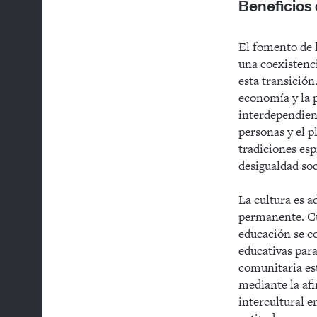
Beneficios 
El fomento de l
una coexistenc
esta transición
economía y la 
interdependient
personas y el p
tradiciones esp
desigualdad soc
La cultura es a
permanente. Cua
educación se co
educativas para
comunitaria es
mediante la afi
intercultural e