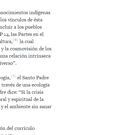
conocimientos indígenas
 los vínculos de ésta
ncluir a los pueblos
 14, las Partes en el
6
ltura,
la cual
 y la cosmovisión de los
una relación intrínseca
iverso”.
7
ogía,
el Santo Padre
a través de una ecología
e dice: “Si la crisis
al y espiritual de la
y el ambiente sin sanar
ión del currículo