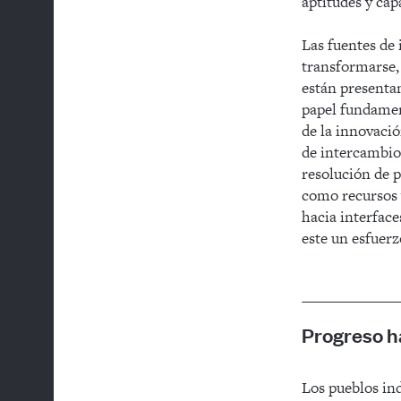
aptitudes y cap
Las fuentes de 
transformarse, 
están presenta
papel fundament
de la innovació
de intercambio
resolución de 
como recursos y
hacia interface
este un esfue
Progreso ha
Los pueblos ind