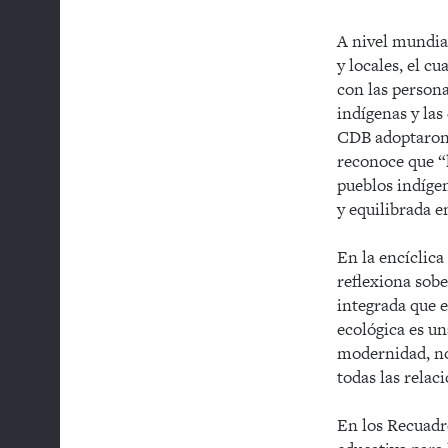
A nivel mundia
y locales, el c
con las persona
indígenas y las
CDB adoptaron 
reconoce que “l
pueblos indíge
y equilibrada e
En la encíclica
reflexiona sobe
integrada que e
ecológica es un
modernidad, no
todas las relac
En los Recuadro